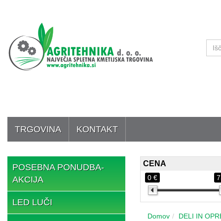
TRGOVINA
KONTAKT
CENA
POSEBNA PONUDBA-
0 €
7
AKCIJA
LED LUČI
Domov
DELI IN OP