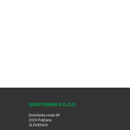
AGRITEHNIKA D.O.O.
Dravinjska cesta 96
2319 Poljčane
SLOVENIJA