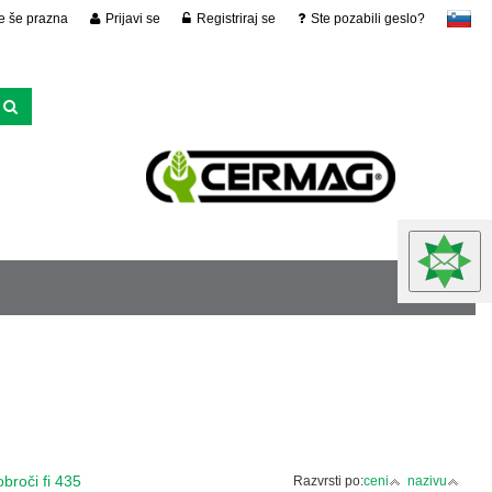
je še prazna
Prijavi se
Registriraj se
Ste pozabili geslo?
slovensko
obroči fi 435
Razvrsti po:
ceni
nazivu