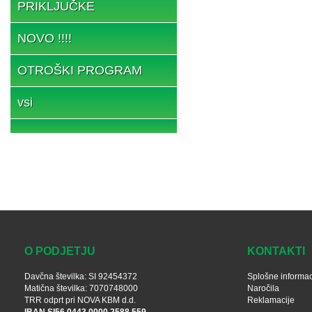
PRIKLJUČKE
NOVO !!!!
OTROŠKI PROGRAM
vsi
O PODJETJU
KONTAKTI
Davčna številka: SI 92454372
Splošne informac
Matična številka: 7070748000
Naročila
TRR odprt pri NOVA KBM d.d.
Reklamacije