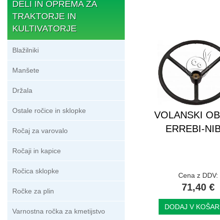
DELI IN OPREMA ZA
TRAKTORJE IN
KULTIVATORJE
Blažilniki
Manšete
Držala
Ostale ročice in sklopke
VOLANSKI O
ERREBI-NIB
Ročaj za varovalo
Ročaji in kapice
Ročica sklopke
Cena z DDV:
71,40 €
Ročke za plin
DODAJ V KOŠAR
Varnostna ročka za kmetijstvo