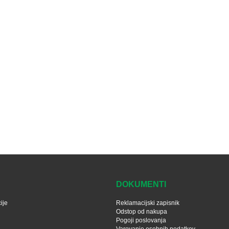
DOKUMENTI
ije
Reklamacijski zapisnik
Odstop od nakupa
Pogoji poslovanja