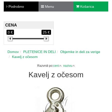
Podrobno
Menu
Košarica
CENA
0 €
25 €
Domov
PLETENICE IN DELI
Objemke in deli za verige
Kavelj z očesom
Razvrsti po:
ceni
nazivu
Kavelj z očesom