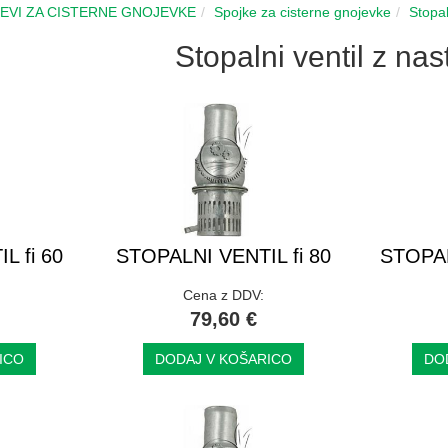
CEVI ZA CISTERNE GNOJEVKE
Spojke za cisterne gnojevke
Stopal
Stopalni ventil z na
L fi 60
STOPALNI VENTIL fi 80
STOPAL
Cena z DDV:
79,60 €
ICO
DODAJ V KOŠARICO
DO