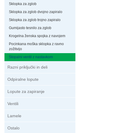
Sklopka za zglob
Sklopka za zglob dvojno zapiralo
Sklopka za zglob trojno zapiralo
Gumijasto tesnilo za zglob
Krogelna ženska spojka z navojem
Pocinkana moška sklopka z ravno
zožitvijo
Stopalni ventil z nastavkom
Razni priključki in deli
Odpiralne lopute
Lopute za zapiranje
Ventili
Lamele
Ostalo