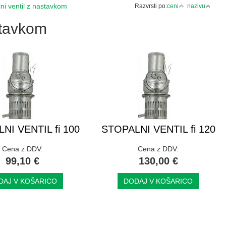
ni ventil z nastavkom
Razvrsti po:
ceni
nazivu
stavkom
NI VENTIL fi 100
STOPALNI VENTIL fi 120
Cena z DDV:
Cena z DDV:
99,10 €
130,00 €
DAJ V KOŠARICO
DODAJ V KOŠARICO