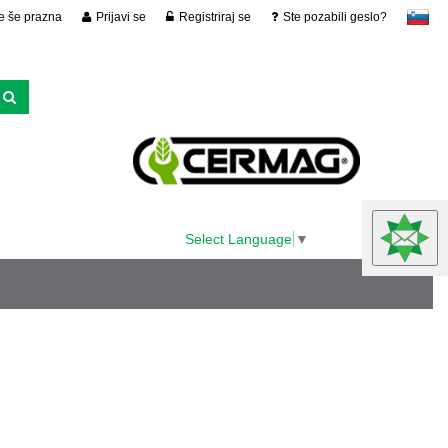
je še prazna
Prijavi se
Registriraj se
Ste pozabili geslo?
slovensko
Select Language
▼