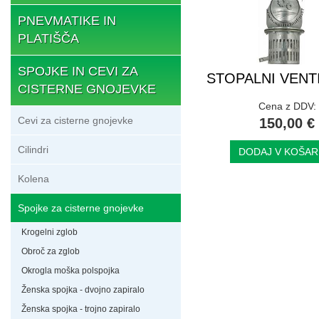
PNEVMATIKE IN
PLATIŠČA
SPOJKE IN CEVI ZA
STOPALNI VENTIL
CISTERNE GNOJEVKE
Cena z DDV:
Cevi za cisterne gnojevke
150,00 €
Cilindri
DODAJ V KOŠAR
Kolena
Spojke za cisterne gnojevke
Krogelni zglob
Obroč za zglob
Okrogla moška polspojka
Ženska spojka - dvojno zapiralo
Ženska spojka - trojno zapiralo