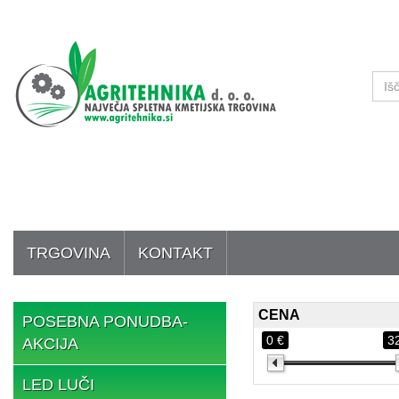
TRGOVINA
KONTAKT
CENA
POSEBNA PONUDBA-
0 €
3
AKCIJA
LED LUČI