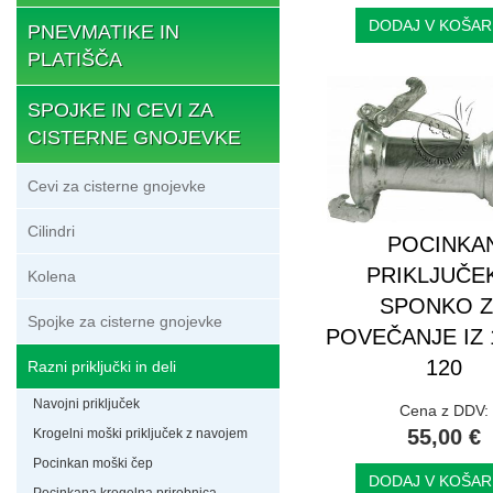
DODAJ V KOŠAR
PNEVMATIKE IN
PLATIŠČA
SPOJKE IN CEVI ZA
CISTERNE GNOJEVKE
Cevi za cisterne gnojevke
Cilindri
POCINKA
PRIKLJUČE
Kolena
SPONKO 
Spojke za cisterne gnojevke
POVEČANJE IZ 
120
Razni priključki in deli
Navojni priključek
Cena z DDV:
55,00 €
Krogelni moški priključek z navojem
Pocinkan moški čep
DODAJ V KOŠAR
Pocinkana krogelna prirobnica