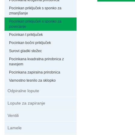
Pocinkan priključek s sponko za
zmanjšanje
Pocinkan priključek s sponko za
povečanje
Pocinkan t priključek
Pocinkan bočni priključek
Surovi gladki stožec
Pocinkana kvadratna prirobnica z
navojem
Pocinkana zapiralna prirobnica
Varnostno tesnilo za sklopko
Odpiralne lopute
Lopute za zapiranje
Ventili
Lamele