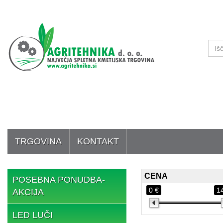
TRGOVINA
KONTAKT
CENA
POSEBNA PONUDBA-
0 €
1
AKCIJA
LED LUČI