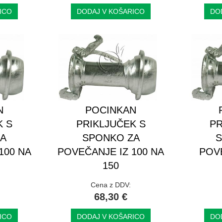
ICO
DODAJ V KOŠARICO
DO
N
POCINKAN
K S
PRIKLJUČEK S
PR
ZA
SPONKO ZA
S
100 NA
POVEČANJE IZ 100 NA
POVE
150
Cena z DDV:
68,30 €
ICO
DODAJ V KOŠARICO
DO