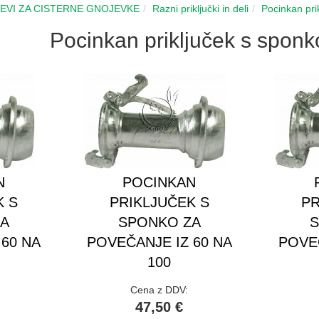
CEVI ZA CISTERNE GNOJEVKE
Razni priključki in deli
Pocinkan pri
Pocinkan priključek s spon
N
POCINKAN
K S
PRIKLJUČEK S
PR
ZA
SPONKO ZA
S
 60 NA
POVEČANJE IZ 60 NA
POVEČ
100
Cena z DDV:
47,50 €