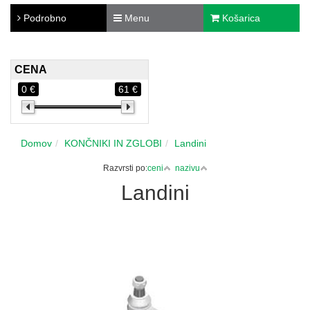
Podrobno
Menu
Košarica
CENA
0 €
61 €
Domov
KONČNIKI IN ZGLOBI
Landini
Razvrsti po:
ceni
nazivu
Landini