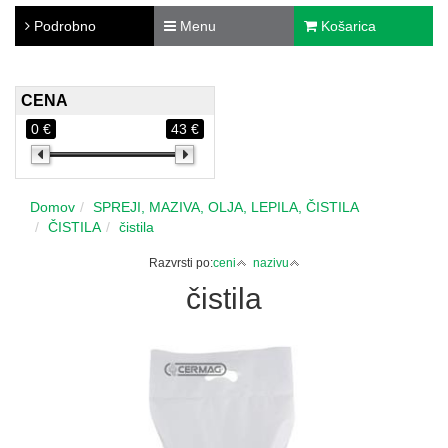
Podrobno
Menu
Košarica
CENA
0 €
43 €
Domov
SPREJI, MAZIVA, OLJA, LEPILA, ČISTILA
ČISTILA
čistila
Razvrsti po:
ceni
nazivu
čistila