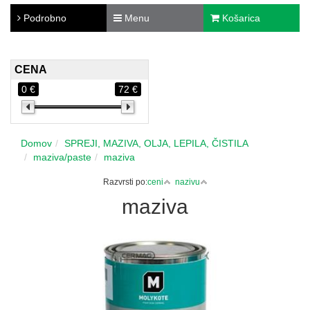
Podrobno
Menu
Košarica
CENA
0 €
72 €
Domov
SPREJI, MAZIVA, OLJA, LEPILA, ČISTILA
maziva/paste
maziva
Razvrsti po:
ceni
nazivu
maziva