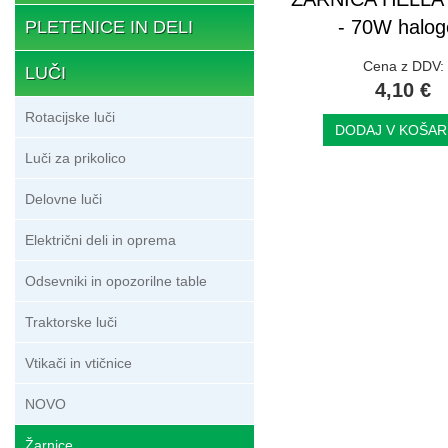
- 70W halo
PLETENICE IN DELI
Cena z DDV:
LUČI
4,10 €
Rotacijske luči
DODAJ V KOŠAR
Luči za prikolico
Delovne luči
Električni deli in oprema
Odsevniki in opozorilne table
Traktorske luči
Vtikači in vtičnice
NOVO
Žarnice