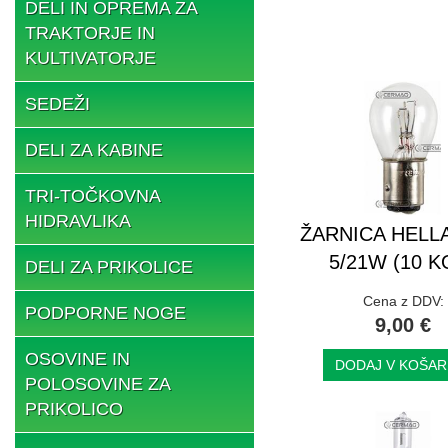
DELI IN OPREMA ZA
TRAKTORJE IN
KULTIVATORJE
SEDEŽI
DELI ZA KABINE
TRI-TOČKOVNA
HIDRAVLIKA
ŽARNICA HELLA
5/21W (10 K
DELI ZA PRIKOLICE
Cena z DDV:
PODPORNE NOGE
9,00 €
OSOVINE IN
DODAJ V KOŠAR
POLOSOVINE ZA
PRIKOLICO