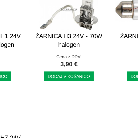
H1 24V
ŽARNICA H3 24V - 70W
ŽARNI
logen
halogen
Cena z DDV:
3,90 €
ICO
DODAJ V KOŠARICO
DO
H7 24V