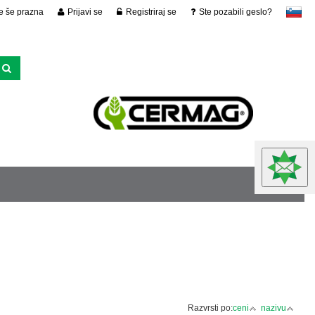
je še prazna
Prijavi se
Registriraj se
Ste pozabili geslo?
slovensko
Razvrsti po:
ceni
nazivu