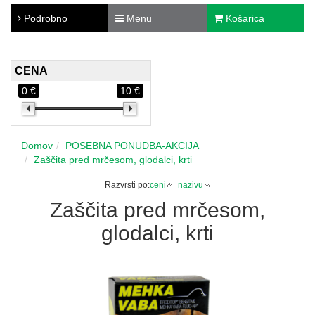
Podrobno
Menu
Košarica
CENA
0 €
10 €
Domov
POSEBNA PONUDBA-AKCIJA
Zaščita pred mrčesom, glodalci, krti
Razvrsti po:
ceni
nazivu
Zaščita pred mrčesom,
glodalci, krti