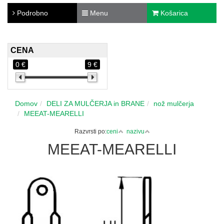
Podrobno
Menu
Košarica
CENA
0 €
9 €
Domov
DELI ZA MULČERJA in BRANE
nož mulčerja
MEEAT-MEARELLI
Razvrsti po:
ceni
nazivu
MEEAT-MEARELLI