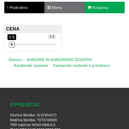
Podrobno
Menu
Košarica
CENA
1 €
0 €
Domov
KARDANI IN KARDANSKI DODATKI
Kardanski nastavki
Kardanski nastavki s prirobnico
O PODJETJU
Davčna številka: SI 92454372
Matična številka: 7070748000
TRR odprt pri NOVA KBM d.d.