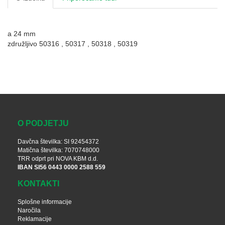
a 24 mm
združljivo 50316 , 50317 , 50318 , 50319
O PODJETJU
Davčna številka: SI 92454372
Matična številka: 7070748000
TRR odprt pri NOVA KBM d.d.
IBAN SI56 0443 0000 2588 559
KONTAKTI
Splošne informacije
Naročila
Reklamacije