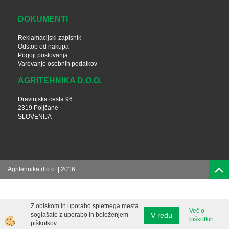
DOKUMENTI
Reklamacijski zapisnik
Odstop od nakupa
Pogoji poslovanja
Varovanje osebnih podatkov
AGRITEHNIKA D.O.O.
Dravinjska cesta 96
2319 Poljčane
SLOVENIJA
Agritehnika d.o.o. | 2016
Z obiskom in uporabo spletnega mesta
Več o
V redu
soglašate z uporabo in beleženjem
piškotkih
piškotkov.