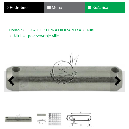
Podrobno
Menu
Košarica
Domov
TRI-TOČKOVNA HIDRAVLIKA
Klini
Klini za povezovanje vilic