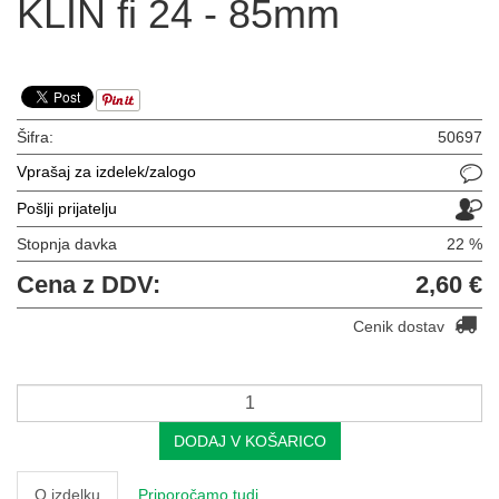
KLIN fi 24 - 85mm
Šifra:
50697
Vprašaj za izdelek/zalogo
Pošlji prijatelju
Stopnja davka
22 %
Cena z DDV:
2,60 €
Cenik dostav
DODAJ V KOŠARICO
O izdelku
Priporočamo tudi