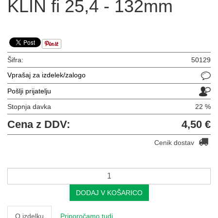
KLIN fi 25,4 - 132mm
Šifra:
50129
Vprašaj za izdelek/zalogo
Pošlji prijatelju
Stopnja davka
22 %
Cena z DDV:
4,50 €
Cenik dostav
DODAJ V KOŠARICO
O izdelku
Priporočamo tudi