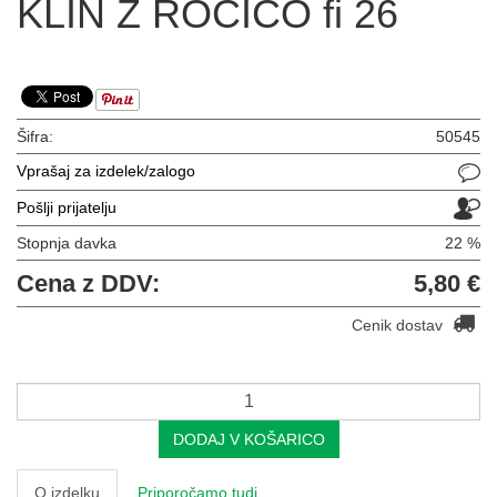
KLIN Z ROČICO fi 26
Šifra:
50545
Vprašaj za izdelek/zalogo
Pošlji prijatelju
Stopnja davka
22 %
Cena z DDV:
5,80 €
Cenik dostav
DODAJ V KOŠARICO
O izdelku
Priporočamo tudi