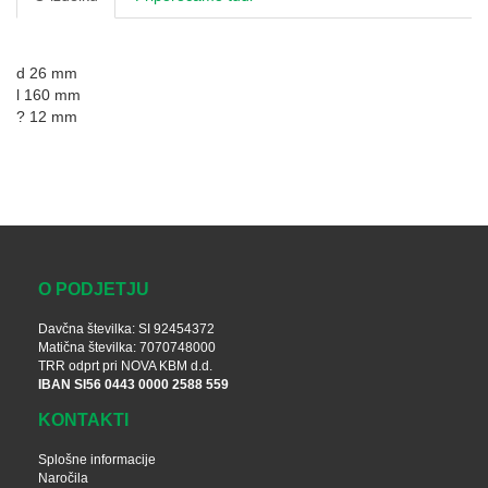
d 26 mm
l 160 mm
? 12 mm
O PODJETJU
Davčna številka: SI 92454372
Matična številka: 7070748000
TRR odprt pri NOVA KBM d.d.
IBAN SI56 0443 0000 2588 559
KONTAKTI
Splošne informacije
Naročila