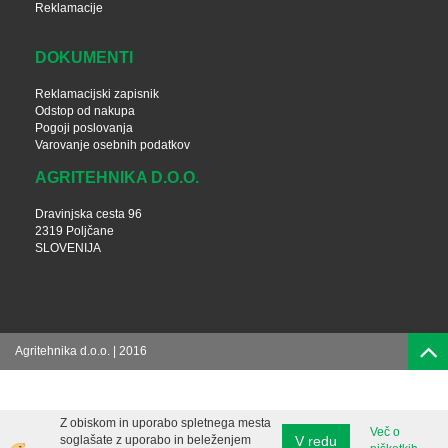
Reklamacije
DOKUMENTI
Reklamacijski zapisnik
Odstop od nakupa
Pogoji poslovanja
Varovanje osebnih podatkov
AGRITEHNIKA D.O.O.
Dravinjska cesta 96
2319 Poljčane
SLOVENIJA
Agritehnika d.o.o. | 2016
Z obiskom in uporabo spletnega mesta
Več o
V redu
soglašate z uporabo in beleženjem