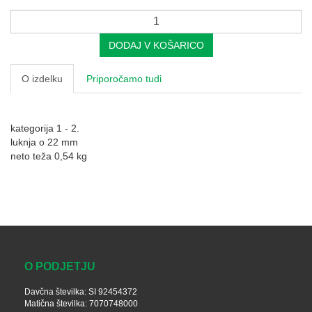
DODAJ V KOŠARICO
O izdelku
Priporočamo tudi
kategorija 1 - 2.
luknja o 22 mm
neto teža 0,54 kg
O PODJETJU
Davčna številka: SI 92454372
Matična številka: 7070748000