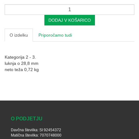
DODAJ V KOŠARICO
O izdelku
Priporočamo tudi
Kategorija 2 - 3.
luknja o 28,8 mm
neto teža 0,72 kg
O PODJETJU
Davčna številka: SI 92454372
Matična številka: 7070748000