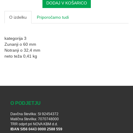
DODAJ V KOŠARICO
O izdelku
Priporočamo tudi
kategorija 3
Zunanji o 60 mm
Notranji o 32,4 mm
neto teža 0,41 kg
O PODJETJU
Davčna številka: SI 92454372
Matična številka: 7070748000
TRR odprt pri NOVA KBM d.d.
IBAN SI56 0443 0000 2588 559