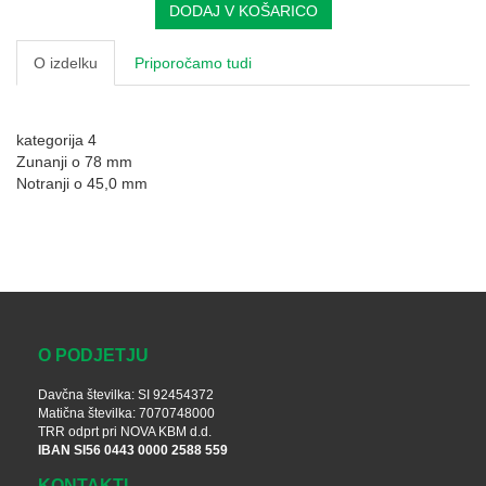
DODAJ V KOŠARICO
O izdelku
Priporočamo tudi
kategorija 4
Zunanji o 78 mm
Notranji o 45,0 mm
O PODJETJU
Davčna številka: SI 92454372
Matična številka: 7070748000
TRR odprt pri NOVA KBM d.d.
IBAN SI56 0443 0000 2588 559
KONTAKTI