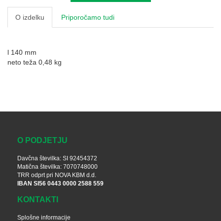
O izdelku
Priporočamo tudi
l 140 mm
neto teža 0,48 kg
O PODJETJU
Davčna številka: SI 92454372
Matična številka: 7070748000
TRR odprt pri NOVA KBM d.d.
IBAN SI56 0443 0000 2588 559
KONTAKTI
Splošne informacije