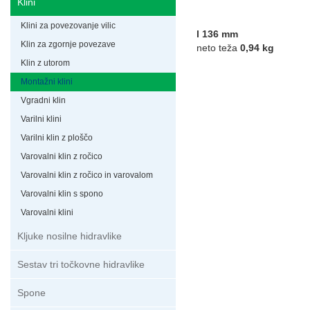
Klini
Klini za povezovanje vilic
l 136 mm
Klin za zgornje povezave
neto teža
0,94 kg
Klin z utorom
Montažni klini
Vgradni klin
Varilni klini
Varilni klin z ploščo
Varovalni klin z ročico
Varovalni klin z ročico in varovalom
Varovalni klin s spono
Varovalni klini
Kljuke nosilne hidravlike
Sestav tri točkovne hidravlike
Spone