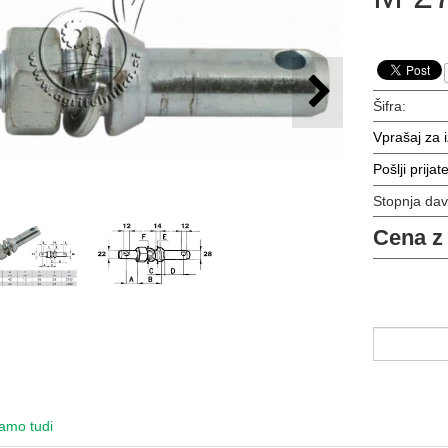
Šifra:
Vprašaj za 
Pošlji prijate
Stopnja da
Cena z
amo tudi