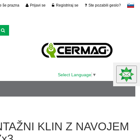
je še prazna
Prijavi se
Registriraj se
Ste pozabili geslo?
slovensko
Select Language
▼
TAŽNI KLIN Z NAVOJEM
7x3