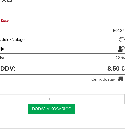
50134
izdelek/zalogo
lju
vka
22 %
 DDV:
8,50 €
Cenik dostav
DODAJ V KOŠARICO