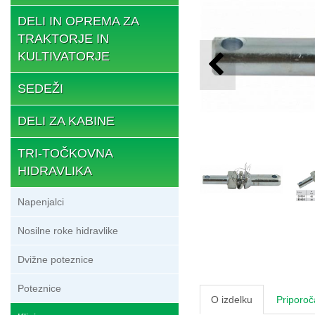
DELI IN OPREMA ZA
TRAKTORJE IN
KULTIVATORJE
SEDEŽI
DELI ZA KABINE
TRI-TOČKOVNA
HIDRAVLIKA
Napenjalci
Nosilne roke hidravlike
Dvižne poteznice
Poteznice
O izdelku
Priporoč