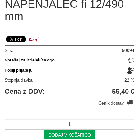
NAPENJALEC fi 12/490
mm
Šifra:
50094
Vprašaj za izdelek/zalogo
Pošlji prijatelju
Stopnja davka
22 %
Cena z DDV:
55,40 €
Cenik dostav
DODAJ V KOŠARICO