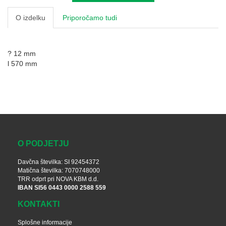
O izdelku
Priporočamo tudi
? 12 mm
l 570 mm
O PODJETJU
Davčna številka: SI 92454372
Matična številka: 7070748000
TRR odprt pri NOVA KBM d.d.
IBAN SI56 0443 0000 2588 559
KONTAKTI
Splošne informacije