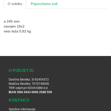
O izdelku
Priporočamo tudi
a 245 mm
navojev 16x2
neto teža 0,82 kg
O PODJETJU
Davčna številka: SI 92454372
Matična številka: 7070748000
TRR odprt pri NOVA KBM d.d.
IBAN SI56 0443 0000 2588 559
KONTAKTI
Splošne informacije