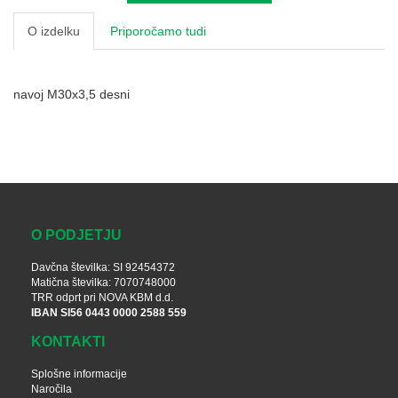
O izdelku
Priporočamo tudi
navoj M30x3,5 desni
O PODJETJU
Davčna številka: SI 92454372
Matična številka: 7070748000
TRR odprt pri NOVA KBM d.d.
IBAN SI56 0443 0000 2588 559
KONTAKTI
Splošne informacije
Naročila