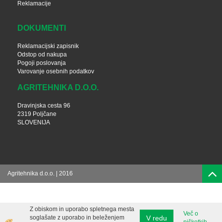
Reklamacije
DOKUMENTI
Reklamacijski zapisnik
Odstop od nakupa
Pogoji poslovanja
Varovanje osebnih podatkov
AGRITEHNIKA D.O.O.
Dravinjska cesta 96
2319 Poljčane
SLOVENIJA
Agritehnika d.o.o. | 2016
Z obiskom in uporabo spletnega mesta
Več o
V redu
soglašate z uporabo in beleženjem
piškotkih