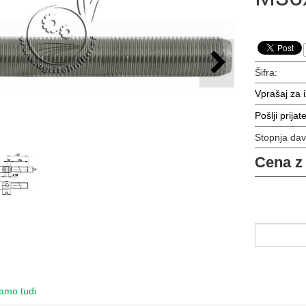
Šifra:
Vprašaj za 
Pošlji prijate
Stopnja da
Cena z
amo tudi