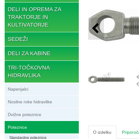
DELI IN OPREMA ZA
TRAKTORJE IN
KULTIVATORJE
SEDEŽI
DELI ZA KABINE
TRI-TOČKOVNA
HIDRAVLIKA
Napenjalci
Nosilne roke hidravlike
Dvižne poteznice
Poteznice
O izdelku
Priporoč
Standardne poteznice