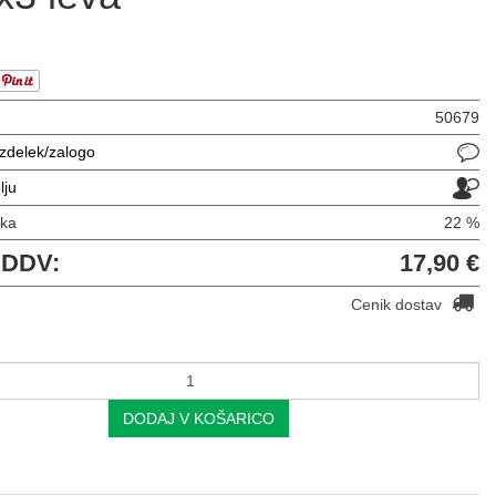
50679
izdelek/zalogo
lju
vka
22 %
 DDV:
17,90 €
Cenik dostav
DODAJ V KOŠARICO