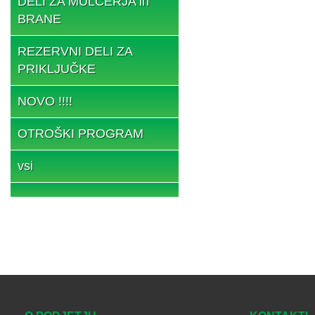
DELI ZA MULČERJA in
BRANE
REZERVNI DELI ZA
PRIKLJUČKE
NOVO !!!!
OTROŠKI PROGRAM
vsi