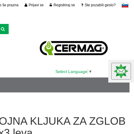
je še prazna
Prijavi se
Registriraj se
Ste pozabili geslo?
slovensko
Select Language
▼
OJNA KLJUKA ZA ZGLOB
3 leva