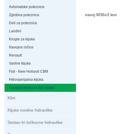
Avtomatske poteznice
navoj M36x3 levi
Zglobna poteznica
Deli za poteznice
Landini
Krogle za kljuke
Navojne ročice
Renault
Varilne kljuke
Fiat - New Holland CBM
Hitrovpenjalna kljuka
Navojna kljuka in deli kljuke
Klini
Kljuke nosilne hidravlike
Sestav tri točkovne hidravlike