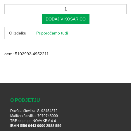
DODAJ V KOŠARICO
O izdelku
Priporočamo tudi
oem: 5102992-4952211
O PODJETJU
Davčna številka: SI 92454372
Matična številka: 7070748000
TRR odprt pri NOVA KBM d.d.
IBAN SI56 0443 0000 2588 559