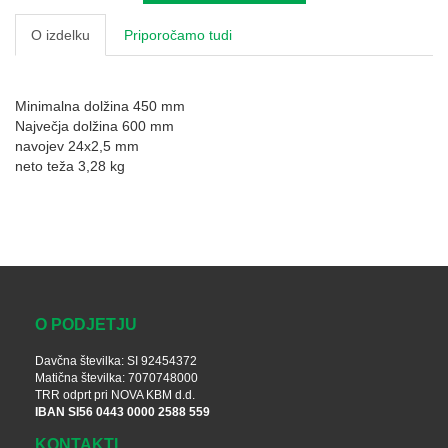
O izdelku
Priporočamo tudi
Minimalna dolžina 450 mm
Največja dolžina 600 mm
navojev 24x2,5 mm
neto teža 3,28 kg
O PODJETJU
Davčna številka: SI 92454372
Matična številka: 7070748000
TRR odprt pri NOVA KBM d.d.
IBAN SI56 0443 0000 2588 559
KONTAKTI