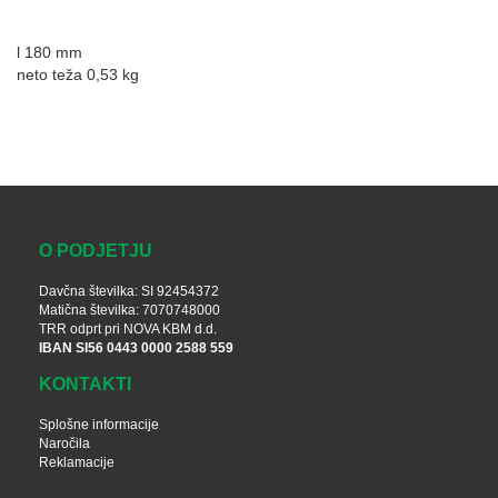
l 180 mm
neto teža 0,53 kg
O PODJETJU
Davčna številka: SI 92454372
Matična številka: 7070748000
TRR odprt pri NOVA KBM d.d.
IBAN SI56 0443 0000 2588 559
KONTAKTI
Splošne informacije
Naročila
Reklamacije