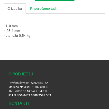
O izdelku
Priporočamo tudi
l 110 mm
o 25,4 mm
neto teža 0,54 kg
O PODJETJU
Davčna številka: SI 92454372
Matična številka: 7070748000
TRR odprt pri NOVA KBM d.d.
IBAN SI56 0443 0000 2588 559
KONTAKTI