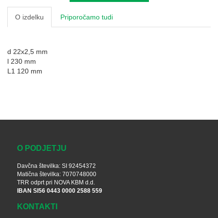
O izdelku
Priporočamo tudi
d 22x2,5 mm
l 230 mm
L1 120 mm
O PODJETJU
Davčna številka: SI 92454372
Matična številka: 7070748000
TRR odprt pri NOVA KBM d.d.
IBAN SI56 0443 0000 2588 559
KONTAKTI