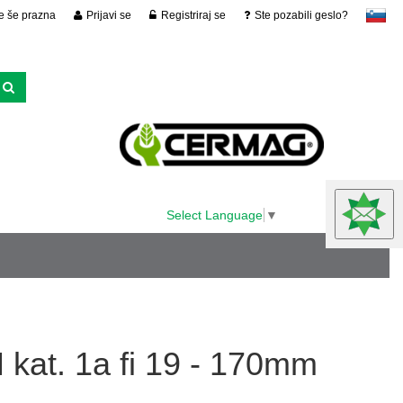
je še prazna
Prijavi se
Registriraj se
Ste pozabili geslo?
slovensko
Select Language
▼
 kat. 1a fi 19 - 170mm