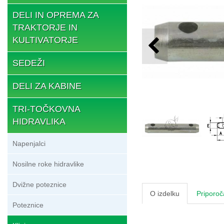
DELI IN OPREMA ZA
TRAKTORJE IN
KULTIVATORJE
SEDEŽI
DELI ZA KABINE
TRI-TOČKOVNA
HIDRAVLIKA
Napenjalci
Nosilne roke hidravlike
Dvižne poteznice
O izdelku
Priporoč
Poteznice