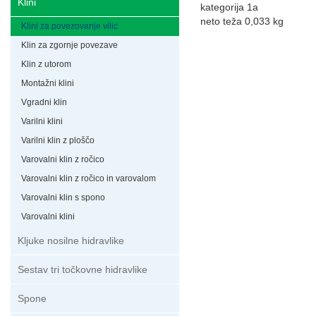
Klini
kategorija 1a
neto teža 0,033 kg
Klini za povezovanje vilic
Klin za zgornje povezave
Klin z utorom
Montažni klini
Vgradni klin
Varilni klini
Varilni klin z ploščo
Varovalni klin z ročico
Varovalni klin z ročico in varovalom
Varovalni klin s spono
Varovalni klini
Kljuke nosilne hidravlike
Sestav tri točkovne hidravlike
Spone