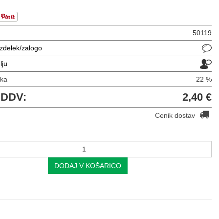
50119
izdelek/zalogo
lju
vka
22 %
 DDV:
2,40 €
Cenik dostav
DODAJ V KOŠARICO