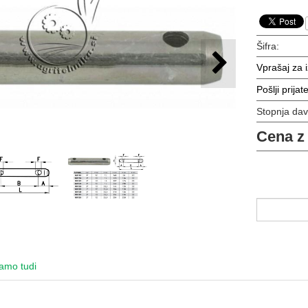
Šifra:
Vprašaj za 
Pošlji prijate
Stopnja da
Cena z
amo tudi