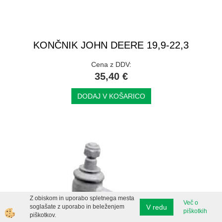
KONČNIK JOHN DEERE 19,9-22,3
Cena z DDV:
35,40 €
DODAJ V KOŠARICO
Z obiskom in uporabo spletnega mesta
Več o
V redu
soglašate z uporabo in beleženjem
piškotkih
piškotkov.