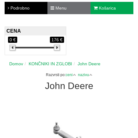
Podrobno
Menu
Košarica
CENA
0 €
176 €
Domov
KONČNIKI IN ZGLOBI
John Deere
Razvrsti po:
ceni
nazivu
John Deere