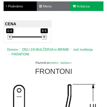
Podrobno
Menu
Košarica
CENA
0 €
8 €
Domov
DELI ZA MULČERJA in BRANE
nož mulčerja
FRONTONI
Razvrsti po:
ceni
nazivu
FRONTONI