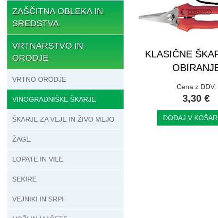
ZAŠČITNA OBLEKA IN
SREDSTVA
VRTNARSTVO IN
KLASIČNE ŠKA
ORODJE
OBIRANJ
VRTNO ORODJE
Cena z DDV:
3,30 €
VINOGRADNIŠKE ŠKARJE
DODAJ V KOŠAR
ŠKARJE ZA VEJE IN ŽIVO MEJO
ŽAGE
LOPATE IN VILE
SEKIRE
VEJNIKI IN SRPI