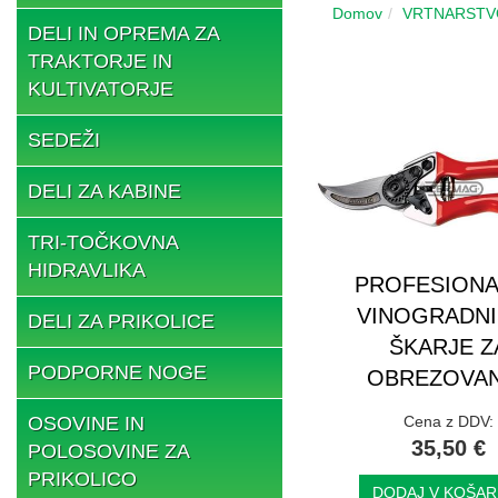
Domov
VRTNARSTV
DELI IN OPREMA ZA
TRAKTORJE IN
KULTIVATORJE
SEDEŽI
DELI ZA KABINE
TRI-TOČKOVNA
HIDRAVLIKA
PROFESION
VINOGRADNI
DELI ZA PRIKOLICE
ŠKARJE Z
PODPORNE NOGE
OBREZOVA
OSOVINE IN
Cena z DDV:
35,50 €
POLOSOVINE ZA
PRIKOLICO
DODAJ V KOŠAR