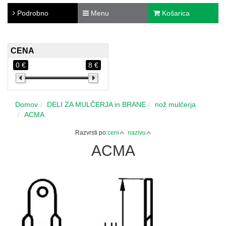
Podrobno
Menu
Košarica
CENA
0 €
8 €
Domov
DELI ZA MULČERJA in BRANE
nož mulčerja
ACMA
Razvrsti po:
ceni
nazivu
ACMA