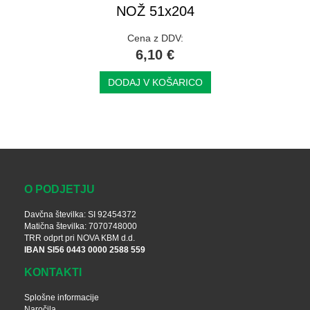
NOŽ 51x204
Cena z DDV:
6,10 €
DODAJ V KOŠARICO
O PODJETJU
Davčna številka: SI 92454372
Matična številka: 7070748000
TRR odprt pri NOVA KBM d.d.
IBAN SI56 0443 0000 2588 559
KONTAKTI
Splošne informacije
Naročila