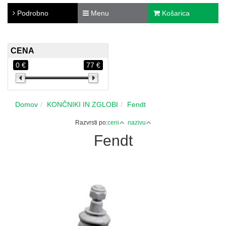
Podrobno
Menu
Košarica
CENA
0 €
77 €
Domov
KONČNIKI IN ZGLOBI
Fendt
Razvrsti po:
ceni
nazivu
Fendt