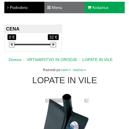
Podrobno
Menu
Košarica
CENA
0 €
32 €
Domov
VRTNARSTVO IN ORODJE
LOPATE IN VILE
Razvrsti po:
ceni
nazivu
LOPATE IN VILE