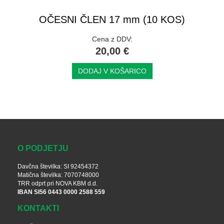
OČESNI ČLEN 17 mm (10 KOS)
Cena z DDV:
20,00 €
DODAJ V KOŠARICO
O PODJETJU
Davčna številka: SI 92454372
Matična številka: 7070748000
TRR odprt pri NOVA KBM d.d.
IBAN SI56 0443 0000 2588 559
KONTAKTI