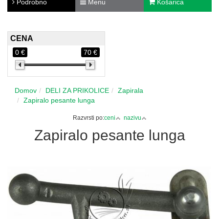
Podrobno
Menu
Košarica
CENA
0 €
70 €
Domov
DELI ZA PRIKOLICE
Zapirala
Zapiralo pesante lunga
Razvrsti po:
ceni
nazivu
Zapiralo pesante lunga