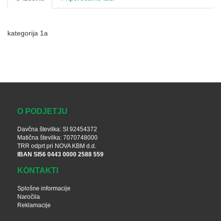
kategorija 1a
O PODJETJU
Davčna številka: SI 92454372
Matična številka: 7070748000
TRR odprt pri NOVA KBM d.d.
IBAN SI56 0443 0000 2588 559
KONTAKTI
Splošne informacije
Naročila
Reklamacije