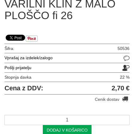
VARILNI KLIN Z MALO
PLOŠČO fi 26
Šifra:
50536
Vprašaj za izdelek/zalogo
Pošlji prijatelju
Stopnja davka
22 %
Cena z DDV:
2,70 €
Cenik dostav
DODAJ V KOŠARICO