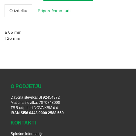
O izdelku
Priporočamo tudi
a 65 mm
f 26 mm
O PODJETJU
Davčna številka: SI 92454372
Matična številka: 7070748000
TRR odprt pri NOVA KBM d.d.
IBAN SI56 0443 0000 2588 559
KONTAKTI
Splošne informacije